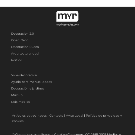
Decoracion 2.0
Open Deco
Decoración Sueca
Arquitectura Ideal
Pórtico
Videodecoración
Ayuda para manualidades
Decoración y jardines
Mimub
Más medios
Artículos patrocinados
|
Contacto
|
Aviso Legal
|
Política de privacidad y
cookies
© Contenidos bajo licencia Creative Commons (CC) 1995-2021 Medios y