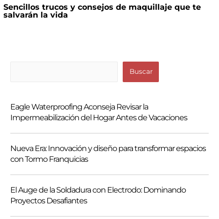
Sencillos trucos y consejos de maquillaje que te
salvarán la vida
B
Buscar
u
s
Eagle Waterproofing Aconseja Revisar la
c
Impermeabilización del Hogar Antes de Vacaciones
a
r
Nueva Era: Innovación y diseño para transformar espacios
con Tormo Franquicias
El Auge de la Soldadura con Electrodo: Dominando
Proyectos Desafiantes