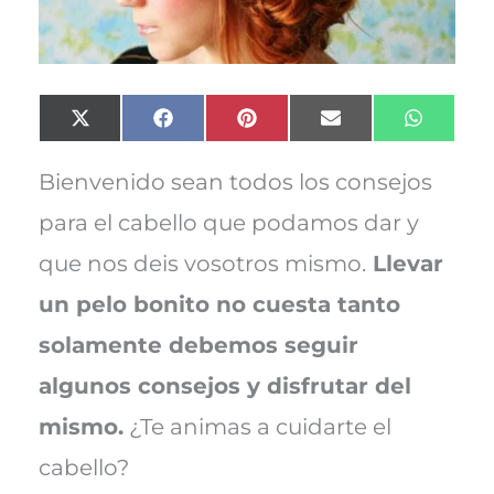
Compartir
Compartir
Compartir
Compartir
Compart
X
F
P
E
W
en
en
en
en
en
(
a
i
m
h
T
c
n
a
a
w
e
t
i
t
Bienvenido sean todos los consejos
i
b
e
l
s
t
o
r
A
para el cabello que podamos dar y
t
o
e
p
e
k
s
p
que nos deis vosotros mismo.
Llevar
r
t
)
un pelo bonito no cuesta tanto
solamente debemos seguir
algunos consejos y disfrutar del
mismo.
¿Te animas a cuidarte el
cabello?