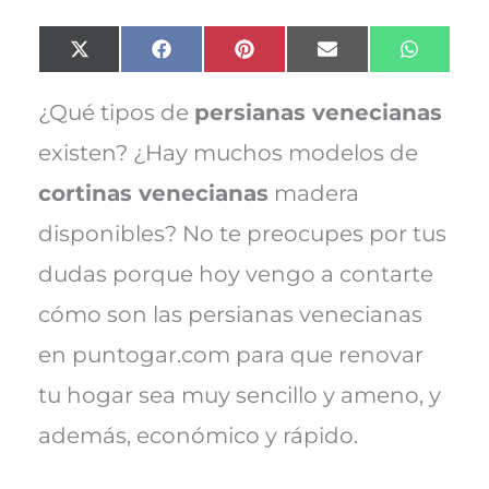
Compartir
Compartir
Compartir
Compartir
Compart
X
F
P
E
W
en
en
en
en
en
(
a
i
m
h
T
c
n
a
a
w
e
t
i
t
¿Qué tipos de
persianas venecianas
i
b
e
l
s
t
o
r
A
existen? ¿Hay muchos modelos de
t
o
e
p
e
k
s
p
cortinas venecianas
madera
r
t
)
disponibles? No te preocupes por tus
dudas porque hoy vengo a contarte
cómo son las persianas venecianas
en puntogar.com para que renovar
tu hogar sea muy sencillo y ameno, y
además, económico y rápido.