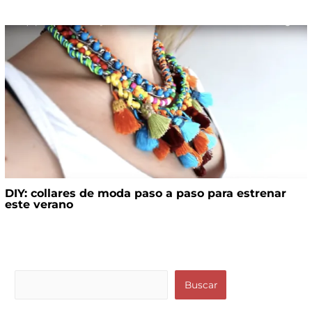
DIY: collares de moda paso a paso para estrenar
este verano
B
Buscar
u