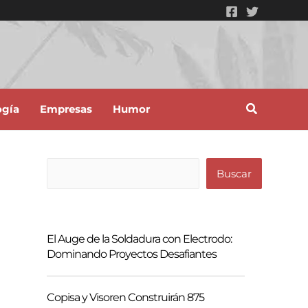
ogía
Empresas
Humor
B
Buscar
u
s
c
El Auge de la Soldadura con Electrodo:
a
Dominando Proyectos Desafiantes
r
Copisa y Visoren Construirán 875