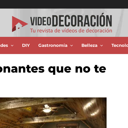
ades
DIY
Gastronomía
Belleza
Tecnol
onantes que no te