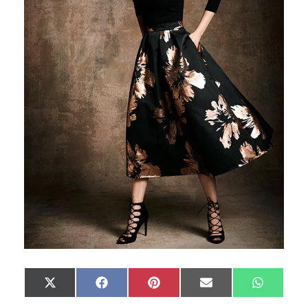
Compartir
Compartir
Compartir
Compartir
Compart
X
F
P
E
W
en
en
en
en
en
(
a
i
m
h