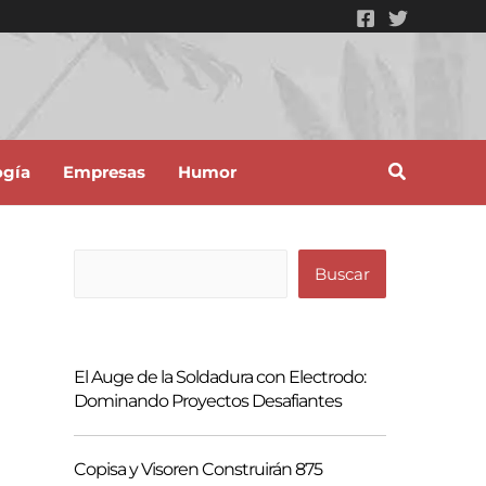
ogía
Empresas
Humor
B
Buscar
u
s
c
El Auge de la Soldadura con Electrodo:
a
Dominando Proyectos Desafiantes
r
Copisa y Visoren Construirán 875