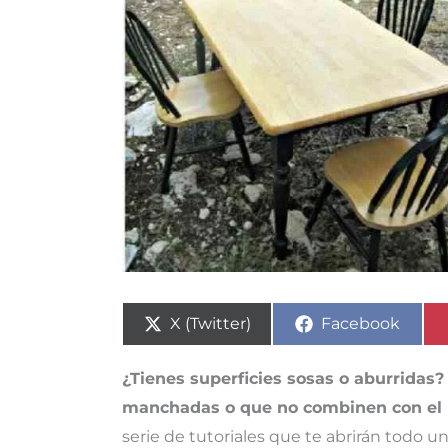
Compartir
Compartir
X (Twitter)
Facebook
en
en
¿Tienes superficies sosas o aburridas
manchadas o que no combinen con el r
serie de tutoriales que te abrirán todo 