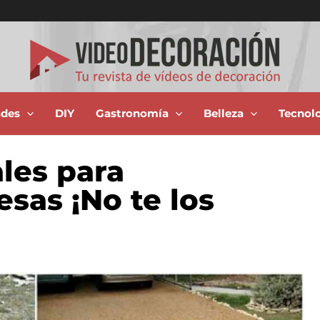
ades
DIY
Gastronomía
Belleza
Tecnol
ales para
sas ¡No te los