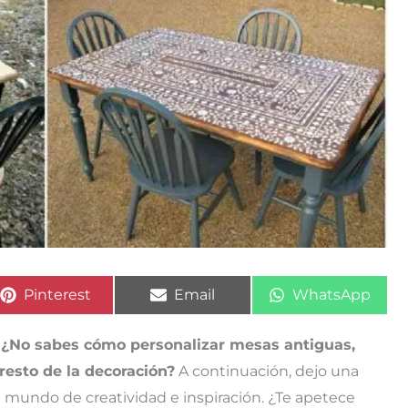
Compartir
Compartir
Compartir
Pinterest
Email
WhatsApp
en
en
en
? ¿No sabes cómo personalizar mesas antiguas,
esto de la decoración?
A continuación, dejo una
un mundo de creatividad e inspiración. ¿Te apetece