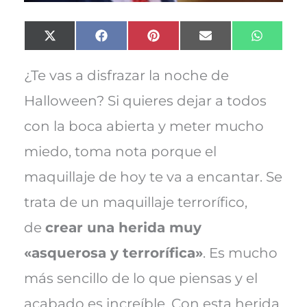
Compartir
Compartir
Compartir
Compartir
Compart
X
F
P
E
W
en
en
en
en
en
(
a
i
m
h
T
c
n
a
a
w
e
t
i
t
¿Te vas a disfrazar la noche de
i
b
e
l
s
t
o
r
A
Halloween? Si quieres dejar a todos
t
o
e
p
e
k
s
p
con la boca abierta y meter mucho
r
t
)
miedo, toma nota porque el
maquillaje de hoy te va a encantar. Se
trata de un maquillaje terrorífico,
de
crear una herida muy
«asquerosa y terrorífica»
. Es mucho
más sencillo de lo que piensas y el
acabado es increíble. Con esta herida