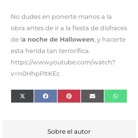
No dudes en ponerte manos a la
obra antes de ir a la fiesta de disfraces
de l
a noche de Halloween
, y hacerte
esta herida tan terrorífica.
https://www.youtube.com/watch?
v=n0HhpPltKEc
Compartir
Compartir
Compartir
Compartir
Compart
X
F
P
E
W
en
en
en
en
en
(
a
i
m
h
T
c
n
a
a
w
e
t
i
t
i
b
e
l
s
t
o
r
A
t
o
e
p
Sobre el autor
e
k
s
p
r
t