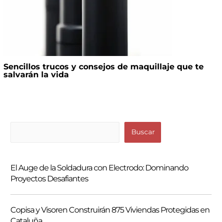
Sencillos trucos y consejos de maquillaje que te
salvarán la vida
B
Buscar
u
s
El Auge de la Soldadura con Electrodo: Dominando
c
Proyectos Desafiantes
a
r
Copisa y Visoren Construirán 875 Viviendas Protegidas en
Cataluña