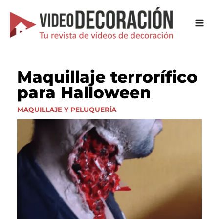
Ir
al
contenido
Maquillaje terrorífico
para Halloween
MAQUILLAJE Y PELUQUERÍA