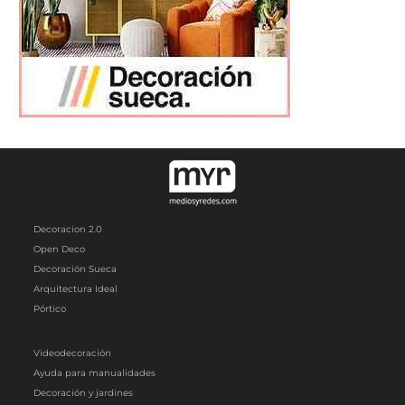
Decoracion 2.0
Open Deco
Decoración Sueca
Arquitectura Ideal
Pórtico
Videodecoración
Ayuda para manualidades
Decoración y jardines