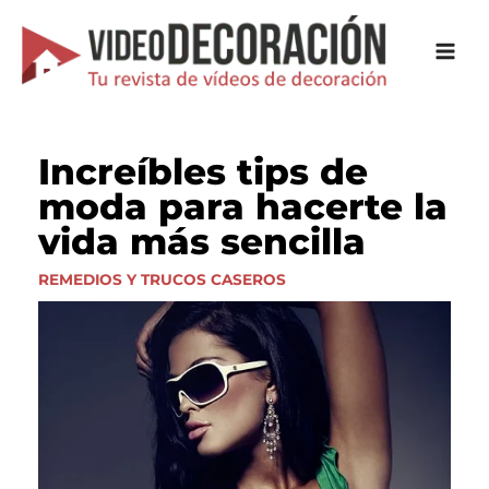
Ir
al
contenido
Increíbles tips de
moda para hacerte la
vida más sencilla
REMEDIOS Y TRUCOS CASEROS