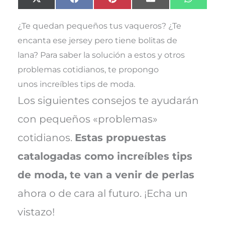
Compartir
Compartir
Compartir
Compartir
Compart
X
F
P
E
W
en
en
en
en
en
(
a
i
m
h
T
c
n
a
a
¿Te quedan pequeños tus vaqueros? ¿Te
w
e
t
i
t
i
b
e
l
s
encanta ese jersey pero tiene bolitas de
t
o
r
A
t
o
e
p
lana? Para saber la solución a estos y otros
e
k
s
p
r
t
problemas cotidianos, te propongo
)
unos increíbles tips de moda.
Los siguientes consejos te ayudarán
con pequeños «problemas»
cotidianos.
Estas propuestas
catalogadas como increíbles tips
de moda, te van a venir de perlas
ahora o de cara al futuro. ¡Echa un
vistazo!