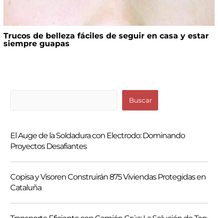
Trucos de belleza fáciles de seguir en casa y estar
siempre guapas
B
Buscar
u
s
El Auge de la Soldadura con Electrodo: Dominando
c
Proyectos Desafiantes
a
r
Copisa y Visoren Construirán 875 Viviendas Protegidas en
Cataluña