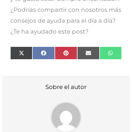
¿Podrías compartir con nosotros más
consejos de ayuda para el día a día?
¿Te ha ayudado este post?
Compartir
Compartir
Compartir
Compartir
Compart
X
F
P
E
W
en
en
en
en
en
(
a
i
m
h
T
c
n
a
a
w
e
t
i
t
i
b
e
l
s
t
o
r
A
t
o
e
p
Sobre el autor
e
k
s
p
r
t
)