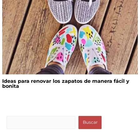
Ideas para renovar los zapatos de manera fácil y
bonita
B
Buscar
u
s