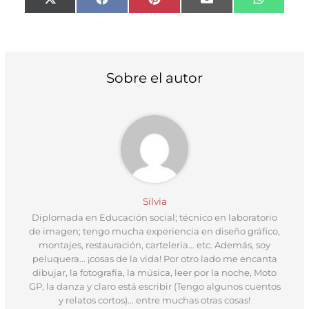
Compartir
Compartir
Compartir
Compartir
Compart
X
F
P
E
W
en
en
en
en
en
(
a
i
m
h
T
c
n
a
a
w
e
t
i
t
i
b
e
l
s
t
o
r
A
t
o
e
p
Sobre el autor
e
k
s
p
r
t
)
Silvia
Diplomada en Educación social; técnico en laboratorio
de imagen; tengo mucha experiencia en diseño gráfico,
montajes, restauración, carteleria... etc. Además, soy
peluquera... ¡cosas de la vida! Por otro lado me encanta
dibujar, la fotografía, la música, leer por la noche, Moto
GP, la danza y claro está escribir (Tengo algunos cuentos
y relatos cortos)... entre muchas otras cosas!