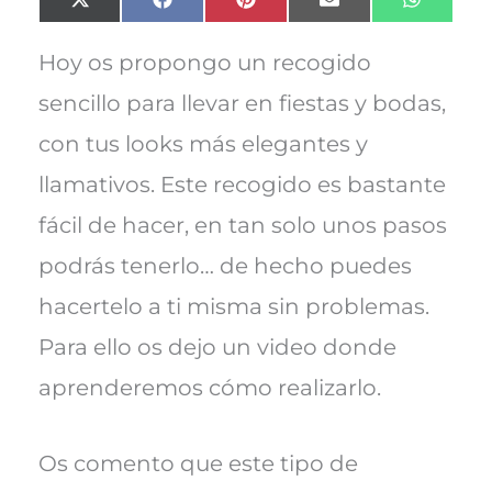
Compartir
Compartir
Compartir
Compartir
Compart
X
F
P
E
W
en
en
en
en
en
(
a
i
m
h
T
c
n
a
a
w
e
t
i
t
Hoy os propongo un recogido
i
b
e
l
s
t
o
r
A
sencillo para llevar en fiestas y bodas,
t
o
e
p
e
k
s
p
con tus looks más elegantes y
r
t
)
llamativos. Este recogido es bastante
fácil de hacer, en tan solo unos pasos
podrás tenerlo… de hecho puedes
hacertelo a ti misma sin problemas.
Para ello os dejo un video donde
aprenderemos cómo realizarlo.
Os comento que este tipo de