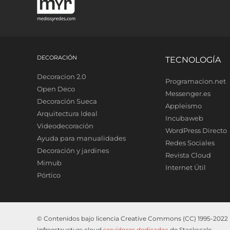
DECORACIÓN
TECNOLOGÍA
Decoracion 2.0
Programacion.net
Open Deco
Messenger.es
Decoración Sueca
Appleismo
Arquitectura Ideal
Incubaweb
Videodecoración
WordPress Directo
Ayuda para manualidades
Redes Sociales
Decoración y jardines
Revista Cloud
Mimub
Internet Útil
Pórtico
© Contenidos bajo licencia Creative Commons (CC) 1995-2022 M
Infraestructura cloud
servidores dedicados
de Stackscale.