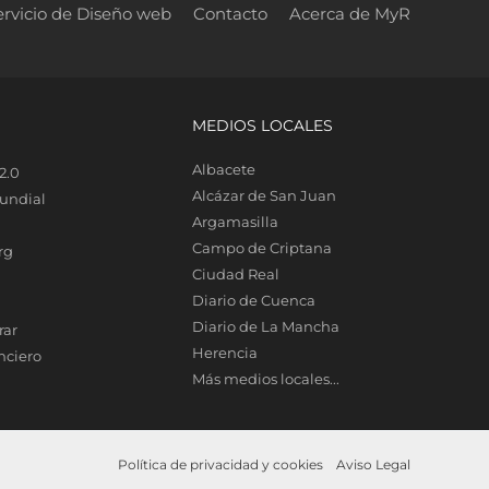
ervicio de Diseño web
Contacto
Acerca de MyR
MEDIOS LOCALES
Albacete
2.0
Alcázar de San Juan
undial
Argamasilla
Campo de Criptana
rg
Ciudad Real
Diario de Cuenca
Diario de La Mancha
rar
Herencia
nciero
Más medios locales...
Política de privacidad y cookies
Aviso Legal