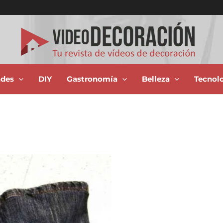
ades
DIY
Gastronomía
Belleza
Tecnol