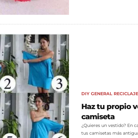
DIY
GENERAL
RECICLAJE
Haz tu propio v
camiseta
¿Quieres un vestido? En c
tus camisetas más antigu