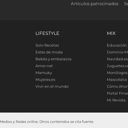
Artículos patrocinados
S
LIFESTYLE
MIX
Solo Recetas
Educación 
Estás de moda
Dominio M
Bebés y embarazos
Navidad.es
Amor.net
Juguetes.o
Mamuky
Monólogos
Mujeres.es
Mascotalia
Vivir en el mundo
Cómo Ahor
Portal Fina
Mi Revista
edios y Redes online. Otros contenidos se cita fuente.