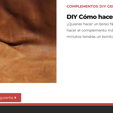
COMPLEMENTOS
DIY
GE
DIY Cómo hacer
¿Quieres hacer un bolso f
hacer el complemento más 
minutos tendrás un bonito 
guiente