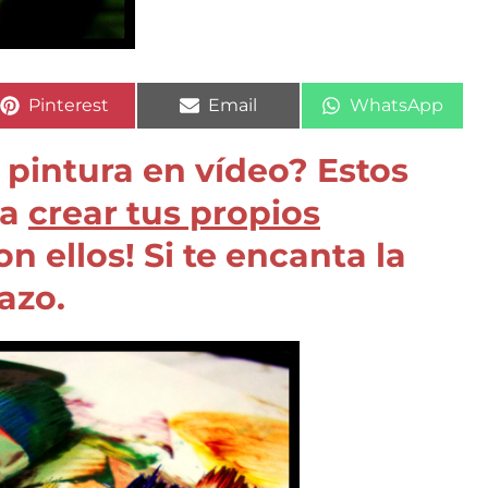
Compartir
Compartir
Compartir
Pinterest
Email
WhatsApp
en
en
en
 pintura en vídeo? Estos
 a
crear tus propios
on ellos! Si te encanta la
azo.