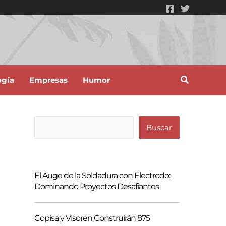
ogía
Empresas
Humor
B
Buscar
u
s
c
El Auge de la Soldadura con Electrodo:
a
Dominando Proyectos Desafiantes
r
Copisa y Visoren Construirán 875