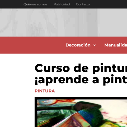
Ir
Quiénes somos
Publicidad
Contacto
al
contenido
Decoración
Manualid
Curso de pintu
¡aprende a pint
PINTURA