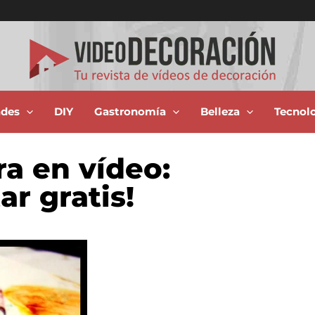
ades
DIY
Gastronomía
Belleza
Tecnol
ra en vídeo:
ar gratis!