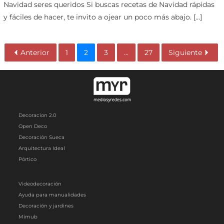
Navidad seres queridos Si buscas recetas de Navidad rápidas
y fáciles de hacer, te invito a ojear un poco más abajo. […]
Anterior
1
2
3
...
27
Siguiente
Decoracion 2.0
Open Deco
Decoración Sueca
Arquitectura Ideal
Pórtico
Videodecoración
Ayuda para manualidades
Decoración y jardines
Mimub