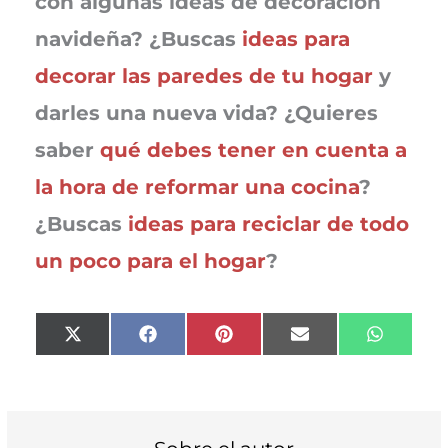
con algunas ideas de decoración
navideña? ¿Buscas
ideas para
decorar las paredes de tu hogar
y
darles una nueva vida? ¿Quieres
saber
qué debes tener en cuenta a
la hora de reformar una cocina
?
¿Buscas
ideas para reciclar de todo
un poco para el hogar
?
Compartir
Compartir
Compartir
Compartir
Compart
X
F
P
E
W
en
en
en
en
en
(
a
i
m
h
T
c
n
a
a
w
e
t
i
t
i
b
e
l
s
t
o
r
A
t
o
e
p