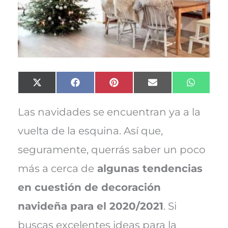
Compartir
Compartir
Compartir
Compartir
Compart
X
F
P
E
W
en
en
en
en
en
(
a
i
m
h
T
c
n
a
a
w
e
t
i
t
Las navidades se encuentran ya a la
i
b
e
l
s
t
o
r
A
vuelta de la esquina. Así que,
t
o
e
p
e
k
s
p
seguramente, querrás saber un poco
r
t
)
más a cerca de
algunas tendencias
en cuestión de decoración
navideña para el 2020/2021
. Si
buscas excelentes ideas para la