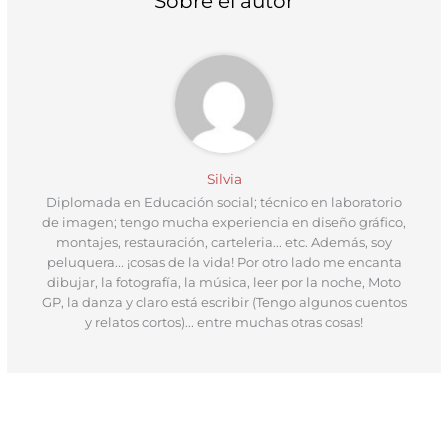
Sobre el autor
e
k
s
p
r
t
)
Silvia
Diplomada en Educación social; técnico en laboratorio
de imagen; tengo mucha experiencia en diseño gráfico,
montajes, restauración, carteleria... etc. Además, soy
peluquera... ¡cosas de la vida! Por otro lado me encanta
dibujar, la fotografía, la música, leer por la noche, Moto
GP, la danza y claro está escribir (Tengo algunos cuentos
y relatos cortos)... entre muchas otras cosas!