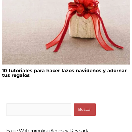
10 tutoriales para hacer lazos navideños y adornar
tus regalos
B
Buscar
u
s
Eagle Waterproofing Aconseja Revisar la
c