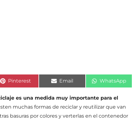
Compartir
Compartir
Compartir
Pinterest
Email
WhatsApp
en
en
en
ciclaje es una medida muy importante para el
xisten muchas formas de reciclar y reutilizar que van
ras basuras por colores y verterlas en el contenedor