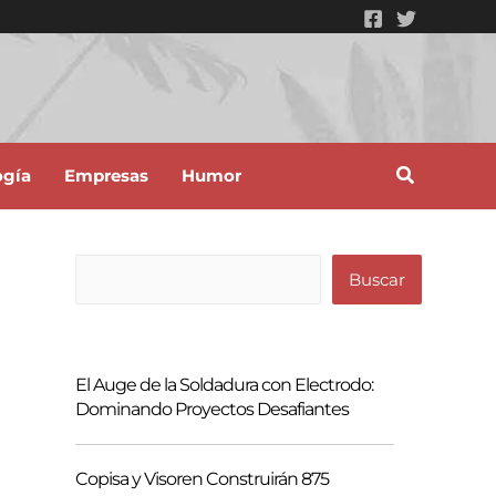
ogía
Empresas
Humor
B
Buscar
u
s
c
El Auge de la Soldadura con Electrodo:
a
Dominando Proyectos Desafiantes
r
Copisa y Visoren Construirán 875