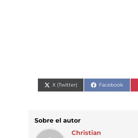
Compartir
Compartir
X (Twitter)
Facebook
en
en
Sobre el autor
Christian