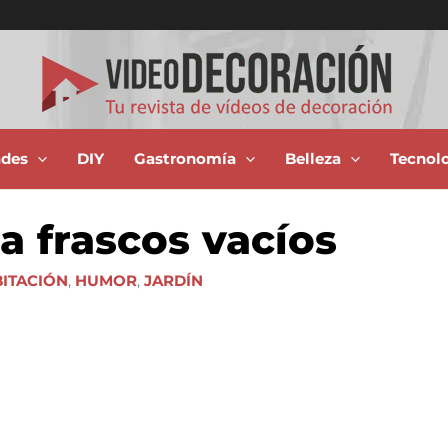
ades
DIY
Gastronomía
Belleza
Tecnol
a frascos vacíos
ITACIÓN
,
HUMOR
,
JARDÍN