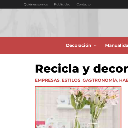
Ir
Quiénes somos
Publicidad
Contacto
al
contenido
Decoración
Manualid
Recicla y decor
EMPRESAS
,
ESTILOS
,
GASTRONOMÍA
,
HAB