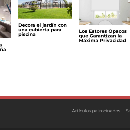
Decora el jardín con
una cubierta para
Los Estores Opacos
piscina
que Garantizan la
Máxima Privacidad
a
eña
Artículos patrocinados
S