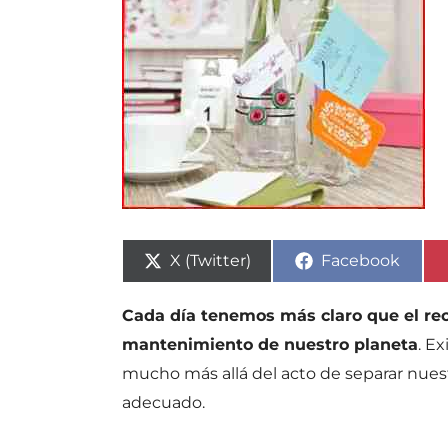
Compartir
Compartir
X (Twitter)
Facebook
en
en
Cada día tenemos más claro que el re
mantenimiento de nuestro planeta
. E
mucho más allá del acto de separar nuest
adecuado.