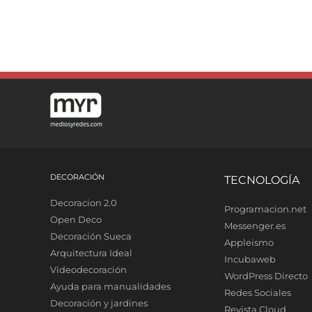
DECORACIÓN
TECNOLOGÍA
Decoracion 2.0
Programacion.net
Open Deco
Messenger.es
Decoración Sueca
Appleismo
Arquitectura Ideal
Incubaweb
Videodecoración
WordPress Directo
Ayuda para manualidades
Redes Sociales
Decoración y jardines
Revista Cloud