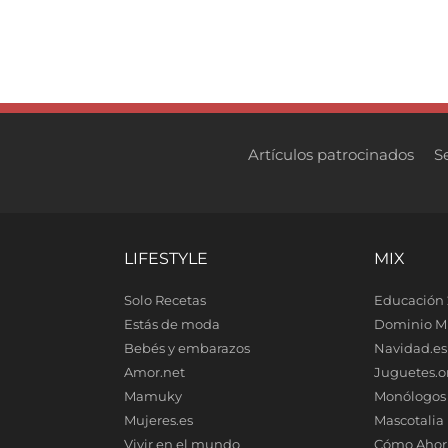
Artículos patrocinados
S
LIFESTYLE
MIX
Solo Recetas
Educación 
Estás de moda
Dominio M
Bebés y embarazos
Navidad.es
Amor.net
Juguetes.o
Mamuky
Monólogos
Mujeres.es
Mascotalia
Vivir en el mundo
Cómo Ahor