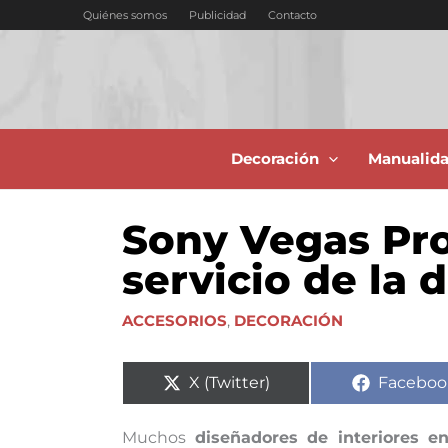
Ir
Quiénes somos
Publicidad
Contacto
al
contenido
Decoración
Manualid
Sony Vegas Pro 
servicio de la 
ACCESORIOS
,
DECORACIÓN
Compartir
Compart
X (Twitter)
Faceboo
en
en
Muchos
diseñadores de interiores e