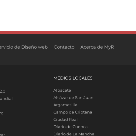
ervicio de Diseño web
Contacto
Acerca de MyR
MEDIOS LOCALES
Albacete
2.0
Alcázar de San Juan
undial
Argamasilla
Campo de Criptana
rg
Ciudad Real
Diario de Cuenca
Diario de La Mancha
rar