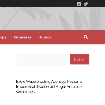
ogía
Empresas
Humor
B
Buscar
u
s
c
Eagle Waterproofing Aconseja Revisar la
a
Impermeabilización del Hogar Antes de
Vacaciones
r