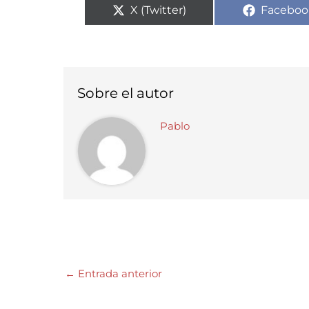
Compartir
Compart
X (Twitter)
Faceboo
en
en
Sobre el autor
Pablo
←
Entrada anterior