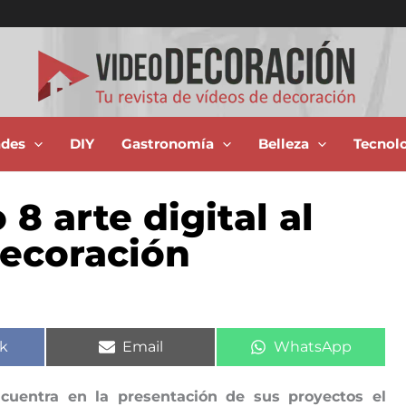
ades
DIY
Gastronomía
Belleza
Tecnol
8 arte digital al
decoración
ir
Compartir
Compartir
k
Email
WhatsApp
en
en
ncuentra en la presentación de sus proyectos el