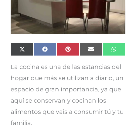
Compartir
Compartir
Compartir
Compartir
Compart
X
F
P
E
W
en
en
en
en
en
(
a
i
m
h
T
c
n
a
a
w
e
t
i
t
La cocina es una de las estancias del
i
b
e
l
s
t
o
r
A
hogar que más se utilizan a diario, un
t
o
e
p
e
k
s
p
espacio de gran importancia, ya que
r
t
)
aquí se conservan y cocinan los
alimentos que vais a consumir tú y tu
familia.