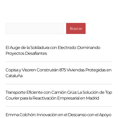
B
Buscar
u
s
El Auge de la Soldadura con Electrodo: Dominando
c
Proyectos Desafiantes
a
r
Copisa y Visoren Construirán 875 Viviendas Protegidas en
Cataluña
Transporte Eficiente con Camión Grúa: La Solución de Top
Courier para la Reactivación Empresarial en Madrid
Emma Colchón: Innovación en el Descanso con el Apoyo