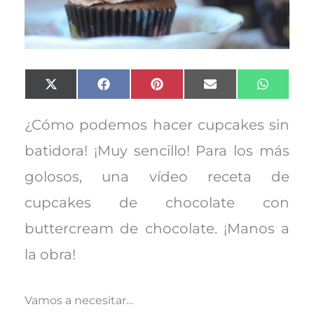
Compartir
Compartir
Compartir
Compartir
Compart
X
F
P
E
W
en
en
en
en
en
(
a
i
m
h
T
c
n
a
a
w
e
t
i
t
¿Cómo podemos hacer cupcakes sin
i
b
e
l
s
t
o
r
A
batidora! ¡Muy sencillo! Para los más
t
o
e
p
e
k
s
p
golosos, una vídeo receta de
r
t
)
cupcakes de chocolate con
buttercream de chocolate. ¡Manos a
la obra!
Vamos a necesitar…