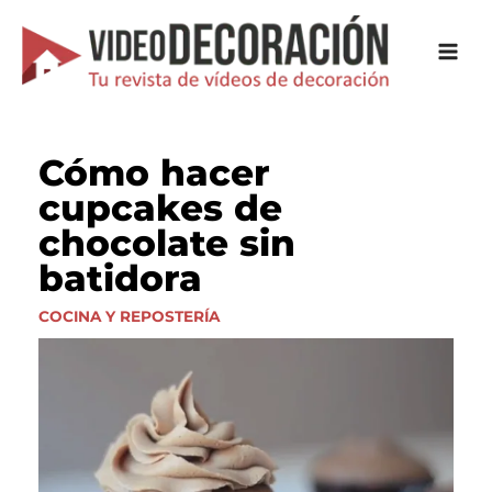
Ir
al
contenido
Cómo hacer
cupcakes de
chocolate sin
batidora
COCINA Y REPOSTERÍA