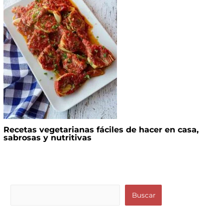
Recetas vegetarianas fáciles de hacer en casa,
sabrosas y nutritivas
B
Buscar
u
s