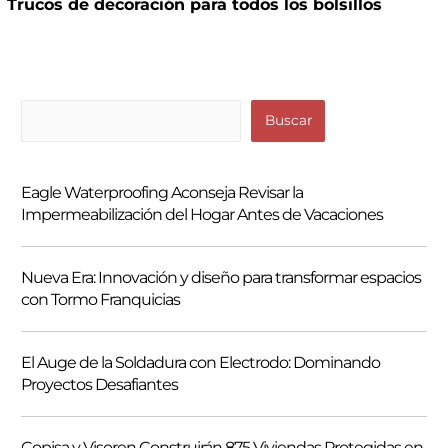
Trucos de decoración para todos los bolsillos
B
Buscar
u
s
Eagle Waterproofing Aconseja Revisar la
c
Impermeabilización del Hogar Antes de Vacaciones
a
r
Nueva Era: Innovación y diseño para transformar espacios
con Tormo Franquicias
El Auge de la Soldadura con Electrodo: Dominando
Proyectos Desafiantes
Copisa y Visoren Construirán 875 Viviendas Protegidas en