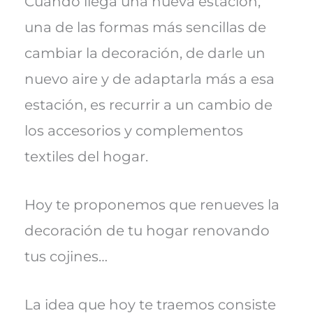
Cuando llega una nueva estación,
i
b
e
l
s
t
o
r
A
una de las formas más sencillas de
t
o
e
p
e
k
s
p
cambiar la decoración, de darle un
r
t
)
nuevo aire y de adaptarla más a esa
estación, es recurrir a un cambio de
los accesorios y complementos
textiles del hogar.
Hoy te proponemos que renueves la
decoración de tu hogar renovando
tus cojines…
La idea que hoy te traemos consiste