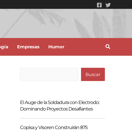
ogía
Empresas
Humor
B
Buscar
u
s
c
El Auge de la Soldadura con Electrodo:
a
Dominando Proyectos Desafiantes
r
Copisa y Visoren Construirán 875