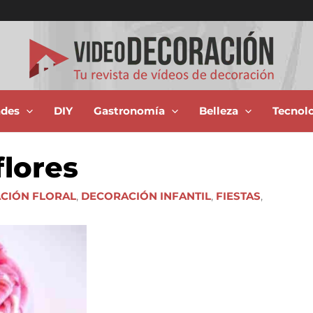
ades
DIY
Gastronomía
Belleza
Tecnol
flores
CIÓN FLORAL
,
DECORACIÓN INFANTIL
,
FIESTAS
,