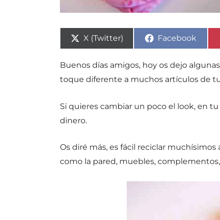
Compartir
Compartir
X (Twitter)
Facebook
en
en
Buenos días amigos, hoy os dejo algunas id
toque diferente a muchos artículos de tu
Si quieres cambiar un poco el look, en t
dinero.
Os diré más, es fácil reciclar muchísimos
como la pared, muebles, complementos,