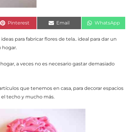
Compartir
Compartir
Compartir
Pinterest
Email
WhatsApp
en
en
en
eas para fabricar flores de tela.. ideal para dar un
 hogar.
u hogar, a veces no es necesario gastar demasiado
 artículos que tenemos en casa, para decorar espacios
 el techo y mucho más.