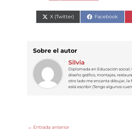
Compartir
Compartir
X (Twitter)
Facebook
en
en
Sobre el autor
Silvia
Diplomada en Educación social; 
diseño gráfico, montajes, restaurac
otro lado me encanta dibujar, la f
está escribir (Tengo algunos cuent
←
Entrada anterior