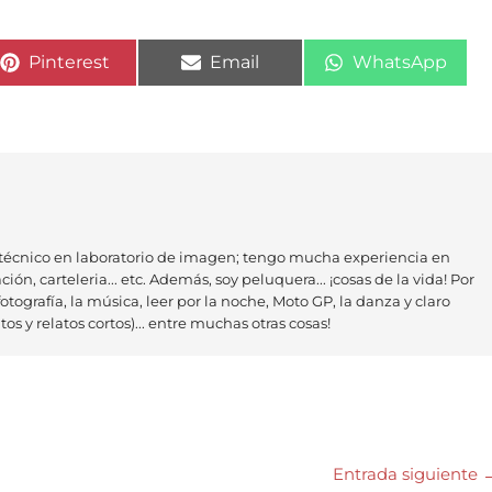
Compartir
Compartir
Compartir
Pinterest
Email
WhatsApp
en
en
en
técnico en laboratorio de imagen; tengo mucha experiencia en
ión, carteleria... etc. Además, soy peluquera... ¡cosas de la vida! Por
otografía, la música, leer por la noche, Moto GP, la danza y claro
os y relatos cortos)... entre muchas otras cosas!
Entrada siguiente