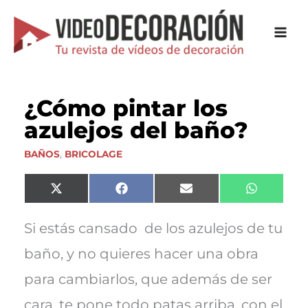
Ir
al
contenido
¿Cómo pintar los
azulejos del baño?
BAÑOS
,
BRICOLAGE
Compartir
Compartir
Compartir
Comparti
X
F
E
W
en
en
en
en
(
a
m
h
T
c
a
a
w
e
i
t
Si estás cansado de los azulejos de tu
i
b
l
s
t
o
A
baño, y no quieres hacer una obra
t
o
p
e
k
p
para cambiarlos, que además de ser
r
)
cara, te pone todo patas arriba, con el