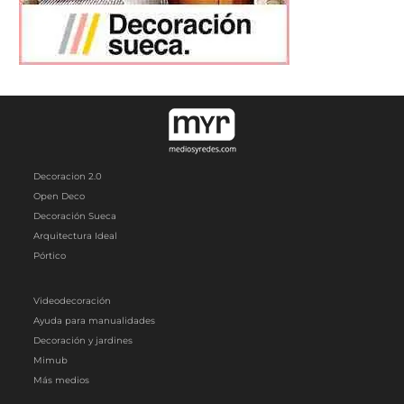
Decoracion 2.0
Open Deco
Decoración Sueca
Arquitectura Ideal
Pórtico
Videodecoración
Ayuda para manualidades
Decoración y jardines
Mimub
Más medios