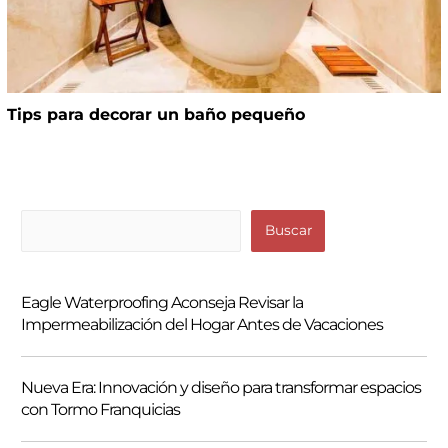
Tips para decorar un baño pequeño
B
Buscar
u
s
Eagle Waterproofing Aconseja Revisar la
c
Impermeabilización del Hogar Antes de Vacaciones
a
r
Nueva Era: Innovación y diseño para transformar espacios
con Tormo Franquicias