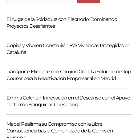
u
s
El Auge de la Soldadura con Electrodo: Dominando
c
Proyectos Desafiantes
a
r
Copisa y Visoren Construirán 875 Viviendas Protegidas en
Cataluña
Transporte Eficiente con Camión Grúa: La Solución de Top
Courier para la Reactivación Empresarial en Madrid
Emma Colchón: Innovación en el Descanso con el Apoyo
de Tormo Franquicias Consulting
Mapei Reafirma su Compromiso con la Libre
Competencia tras el Comunicado de la Comisión
Europea