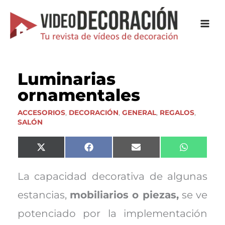
Ir
al
contenido
Luminarias
ornamentales
ACCESORIOS
,
DECORACIÓN
,
GENERAL
,
REGALOS
,
SALÓN
Compartir
Compartir
Compartir
Comparti
X
F
E
W
en
en
en
en
(
a
m
h
T
c
a
a
w
e
i
t
La capacidad decorativa de algunas
i
b
l
s
t
o
A
estancias,
mobiliarios o piezas,
se ve
t
o
p
e
k
p
potenciado por la implementación
r
)