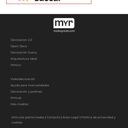
Decoracion 2.0
Open Deco
Decoración Sueca
Arquitectura Ideal
Pórtico
Videodecoración
Ayuda para manualidades
Decoración y jardines
Mimub
Más medios
Artículos patrocinados
|
Contacto
|
Aviso Legal
|
Política de privacidad y
cookies