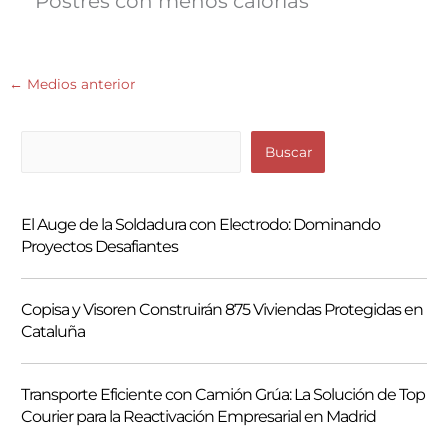
Postres con menos calorías
←
Medios anterior
B
Buscar
u
s
El Auge de la Soldadura con Electrodo: Dominando
c
Proyectos Desafiantes
a
r
Copisa y Visoren Construirán 875 Viviendas Protegidas en
Cataluña
Transporte Eficiente con Camión Grúa: La Solución de Top
Courier para la Reactivación Empresarial en Madrid