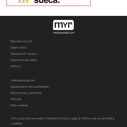
Decoracion 2.0
Open Deco
Decoración Sueca
Arquitectura Ideal
Pórtico
Videodecoración
Ayuda para manualidades
Decoración y jardines
Mimub
Más medios
Artículos patrocinados
|
Contacto
|
Aviso Legal
|
Política de privacidad y
cookies