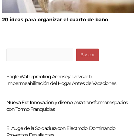
20 ideas para organizar el cuarto de baño
B
Buscar
u
s
Eagle Waterproofing Aconseja Revisar la
c
Impermeabilización del Hogar Antes de Vacaciones
a
r
Nueva Era: Innovación y diseño para transformar espacios
con Tormo Franquicias
El Auge de la Soldadura con Electrodo: Dominando
Proyectos Desafiantes