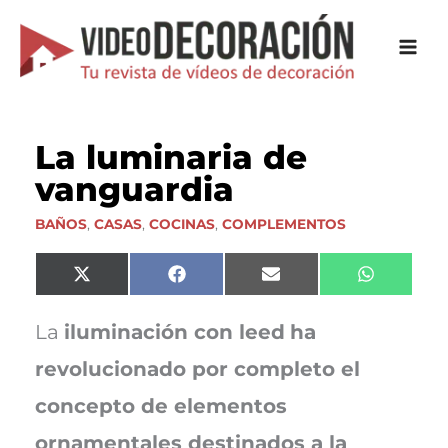
Ir
al
contenido
La luminaria de
vanguardia
BAÑOS
,
CASAS
,
COCINAS
,
COMPLEMENTOS
Compartir
Compartir
Compartir
Comparti
X
F
E
W
en
en
en
en
(
a
m
h
T
c
a
a
w
e
i
t
La
iluminación con leed
ha
i
b
l
s
t
o
A
revolucionado por completo el
t
o
p
e
k
p
concepto de elementos
r
)
ornamentales destinados a la