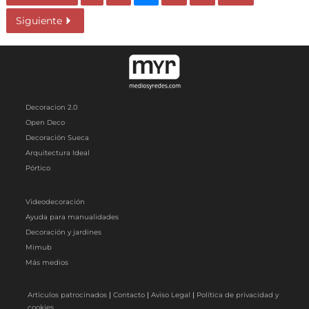
Siguiente
Decoracion 2.0
Open Deco
Decoración Sueca
Arquitectura Ideal
Pórtico
Videodecoración
Ayuda para manualidades
Decoración y jardines
Mimub
Más medios
Artículos patrocinados
|
Contacto
|
Aviso Legal
|
Política de privacidad y
cookies