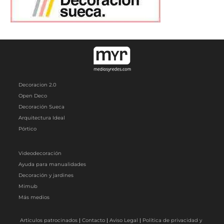
Decoracion 2.0
Open Deco
Decoración Sueca
Arquitectura Ideal
Pórtico
Videodecoración
Ayuda para manualidades
Decoración y jardines
Mimub
Más medios
Artículos patrocinados
|
Contacto
|
Aviso Legal
|
Política de privacidad y