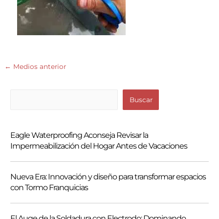
←
Medios anterior
B
Buscar
u
s
Eagle Waterproofing Aconseja Revisar la
c
Impermeabilización del Hogar Antes de Vacaciones
a
r
Nueva Era: Innovación y diseño para transformar espacios
con Tormo Franquicias
El Auge de la Soldadura con Electrodo: Dominando