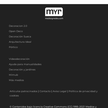
Decoracion 2.0
Open Deco
Decoración Sueca
Arquitectura Ideal
Pórtico
Videodecoración
Ayuda para manualidades
Decoración y jardines
Mimub
Más medios
Artículos patrocinados
|
Contacto
|
Aviso Legal
|
Política de privacidad y
cookies
© Contenidos bajo licencia Creative Commons (CC) 1995-2021 Medios y