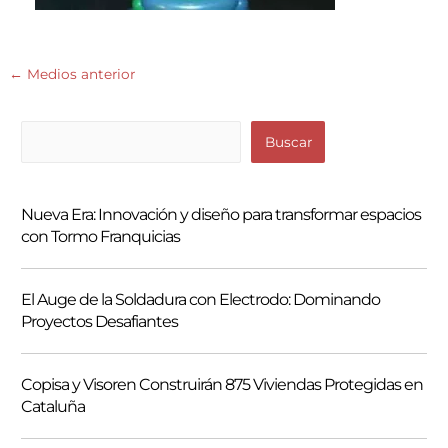
←
Medios anterior
B
Buscar
u
s
Nueva Era: Innovación y diseño para transformar espacios
c
con Tormo Franquicias
a
r
El Auge de la Soldadura con Electrodo: Dominando
Proyectos Desafiantes
Copisa y Visoren Construirán 875 Viviendas Protegidas en
Cataluña