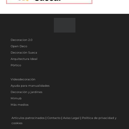
Decoracion 2.0
Open Deco
Decoración Sueca
Arquitectura Ideal
Pórtico
Videodecoración
Ayuda para manualidades
Decoración y jardines
Mimub
Más medios
Artículos patrocinados
|
Contacto
|
Aviso Legal
|
Política de privacidad y
cookies