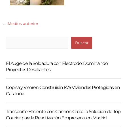
←
Medios anterior
B
Buscar
u
s
El Auge de la Soldadura con Electrodo: Dominando
c
Proyectos Desafiantes
a
r
Copisa y Visoren Construirán 875 Viviendas Protegidas en
Cataluña
Transporte Eficiente con Camión Grúa: La Solución de Top
Courier para la Reactivación Empresarial en Madrid