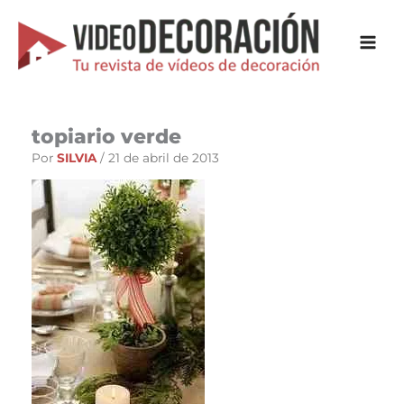
Ir
al
contenido
topiario verde
Por
SILVIA
/
21 de abril de 2013