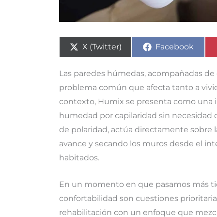
Compartir
Compartir
X (Twitter)
Facebook
en
en
Las paredes húmedas, acompañadas de o
problema común que afecta tanto a vivi
contexto, Humix se presenta como una i
humedad por capilaridad sin necesidad de
de polaridad, actúa directamente sobre
avance y secando los muros desde el interi
habitados.
En un momento en que pasamos más tiempo
confortabilidad son cuestiones prioritari
rehabilitación con un enfoque que mezcla