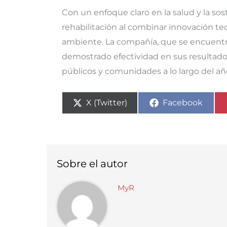
Con un enfoque claro en la salud y la so
rehabilitación al combinar innovación t
ambiente. La compañía, que se encuentra 
demostrado efectividad en sus resultados
públicos y comunidades a lo largo del añ
Compartir
Compartir
X (Twitter)
Facebook
en
en
Sobre el autor
MyR