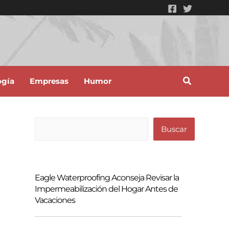
ogía
Empresas
Humor
B
Buscar
u
s
c
Eagle Waterproofing Aconseja Revisar la
a
Impermeabilización del Hogar Antes de
Vacaciones
r