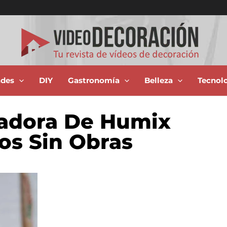
ades
DIY
Gastronomía
Belleza
Tecnol
vadora De Humix
os Sin Obras