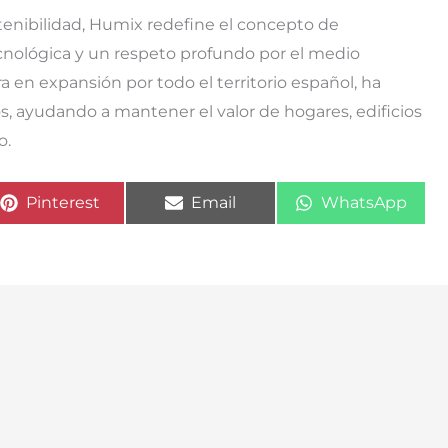
stenibilidad, Humix redefine el concepto de
ecnológica y un respeto profundo por el medio
en expansión por todo el territorio español, ha
, ayudando a mantener el valor de hogares, edificios
o.
Compartir
Compartir
Compartir
Pinterest
Email
WhatsApp
en
en
en