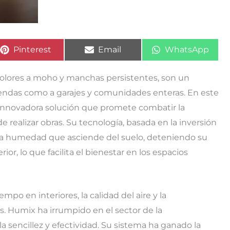
Compartir
Compartir
Compartir
Pinterest
Email
WhatsApp
en
en
en
lores a moho y manchas persistentes, son un
endas como a garajes y comunidades enteras. En este
nnovadora solución que promete combatir la
 realizar obras. Su tecnología, basada en la inversión
 la humedad que asciende del suelo, deteniendo su
or, lo que facilita el bienestar en los espacios
 en interiores, la calidad del aire y la
as. Humix ha irrumpido en el sector de la
 sencillez y efectividad. Su sistema ha ganado la