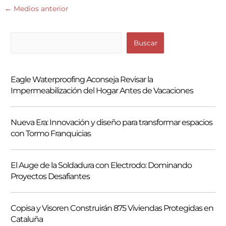
←
Medios anterior
B
Buscar
u
s
Eagle Waterproofing Aconseja Revisar la
c
Impermeabilización del Hogar Antes de Vacaciones
a
r
Nueva Era: Innovación y diseño para transformar espacios
con Tormo Franquicias
El Auge de la Soldadura con Electrodo: Dominando
Proyectos Desafiantes
Copisa y Visoren Construirán 875 Viviendas Protegidas en
Cataluña