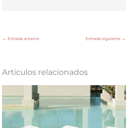
←
Entrada anterior
Entrada siguiente
→
Artículos relacionados