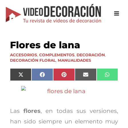
Ir
al
contenido
Flores de lana
ACCESORIOS
,
COMPLEMENTOS
,
DECORACIÓN
,
DECORACIÓN FLORAL
,
MANUALIDADES
Compartir
Compartir
Compartir
Compartir
Compart
X
F
P
E
W
en
en
en
en
en
(
a
i
m
h
T
c
n
a
a
w
e
t
i
t
i
b
e
l
s
t
o
r
A
t
o
e
p
e
k
s
p
Las
flores
, en todas sus versiones,
r
t
)
han sido siempre un elemento muy