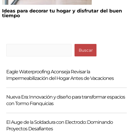
Ideas para decorar tu hogar y disfrutar del buen
tiempo
B
Buscar
u
s
Eagle Waterproofing Aconseja Revisar la
c
Impermeabilización del Hogar Antes de Vacaciones
a
r
Nueva Era: Innovación y diseño para transformar espacios
con Tormo Franquicias
El Auge de la Soldadura con Electrodo: Dominando
Proyectos Desafiantes