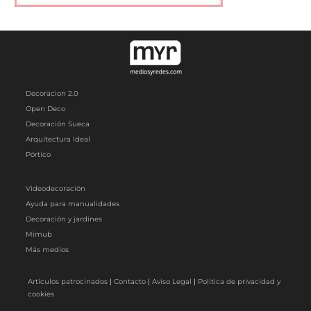
Decoracion 2.0
Open Deco
Decoración Sueca
Arquitectura Ideal
Pórtico
Videodecoración
Ayuda para manualidades
Decoración y jardines
Mimub
Más medios
Artículos patrocinados
|
Contacto
|
Aviso Legal
|
Política de privacidad y
cookies