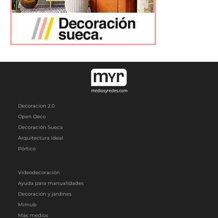
Decoracion 2.0
Open Deco
Decoración Sueca
Arquitectura Ideal
Pórtico
Videodecoración
Ayuda para manualidades
Decoración y jardines
Mimub
Más medios