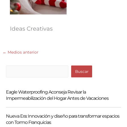
Ideas Creativas
←
Medios anterior
B
Buscar
u
s
Eagle Waterproofing Aconseja Revisar la
c
Impermeabilización del Hogar Antes de Vacaciones
a
r
Nueva Era: Innovación y diseño para transformar espacios
con Tormo Franquicias