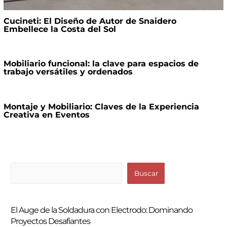
Cucineti: El Diseño de Autor de Snaidero
Embellece la Costa del Sol
Mobiliario funcional: la clave para espacios de
trabajo versátiles y ordenados
Montaje y Mobiliario: Claves de la Experiencia
Creativa en Eventos
B
Buscar
u
s
El Auge de la Soldadura con Electrodo: Dominando
c
Proyectos Desafiantes
a