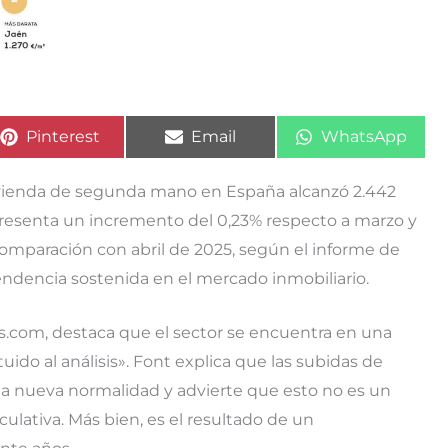
Compartir
Compartir
Compartir
Pinterest
Email
WhatsApp
en
en
en
 vivienda de segunda mano en España alcanzó 2.442
resenta un incremento del 0,23% respecto a marzo y
comparación con abril de 2025, según el informe de
endencia sostenida en el mercado inmobiliario.
os.com, destaca que el sector se encuentra en una
uido al análisis». Font explica que las subidas de
a nueva normalidad y advierte que esto no es un
lativa. Más bien, es el resultado de un