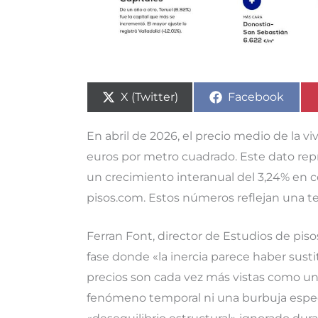
Compartir
Compartir
X (Twitter)
Facebook
en
en
En abril de 2026, el precio medio de la
euros por metro cuadrado. Este dato rep
un crecimiento interanual del 3,24% en 
pisos.com. Estos números reflejan una t
Ferran Font, director de Estudios de pis
fase donde «la inercia parece haber sustit
precios son cada vez más vistas como un
fenómeno temporal ni una burbuja especu