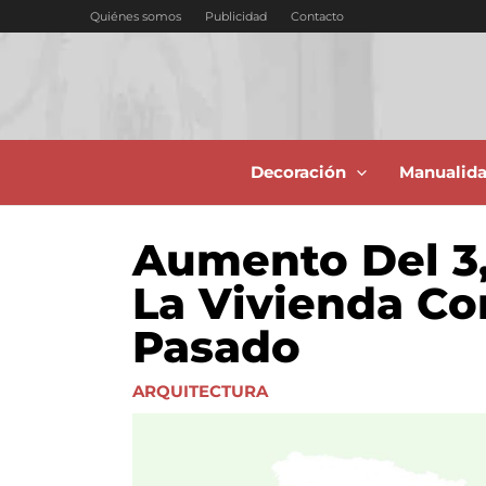
Ir
Quiénes somos
Publicidad
Contacto
al
contenido
Decoración
Manualid
Aumento Del 3,
La Vivienda C
Pasado
ARQUITECTURA