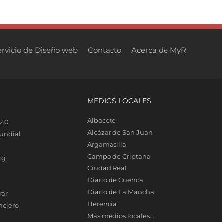
ervicio de Diseño web
Contacto
Acerca de MyR
MEDIOS LOCALES
Albacete
2.0
Alcázar de San Juan
undial
Argamasilla
Campo de Criptana
rg
Ciudad Real
Diario de Cuenca
Diario de La Mancha
rar
Herencia
nciero
Más medios locales...