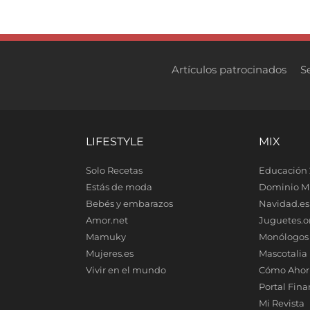
Artículos patrocinados
S
LIFESTYLE
MIX
Solo Recetas
Educación 
Estás de moda
Dominio M
Bebés y embarazos
Navidad.es
Amor.net
Juguetes.o
Mamuky
Monólogos
Mujeres.es
Mascotalia
Vivir en el mundo
Cómo Ahor
Portal Fina
Mi Revista