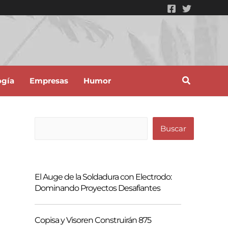
ogía
Empresas
Humor
B
Buscar
u
s
c
El Auge de la Soldadura con Electrodo:
a
Dominando Proyectos Desafiantes
r
Copisa y Visoren Construirán 875