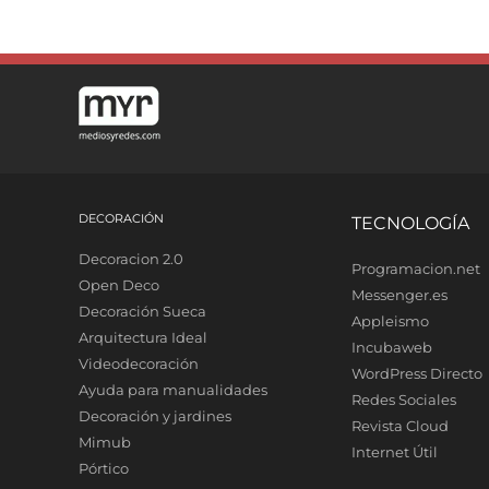
DECORACIÓN
TECNOLOGÍA
Decoracion 2.0
Programacion.net
Open Deco
Messenger.es
Decoración Sueca
Appleismo
Arquitectura Ideal
Incubaweb
Videodecoración
WordPress Directo
Ayuda para manualidades
Redes Sociales
Decoración y jardines
Revista Cloud
Mimub
Internet Útil
Pórtico