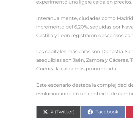
experimentó una ligera caída en precios.
Interanualmente, ciudades como Madrid h
incremento del 6,20%, seguidas por Nava
Castilla y León registraron descensos con
Las capitales más caras son Donostia-Sa
asequibles son Jaén, Zamora y Cáceres. T
Cuenca la caída más pronunciada.
Este escenario destaca la complejidad de
evolucionando en un contexto de cambio
Compartir
Compartir
X (Twitter)
Facebook
en
en