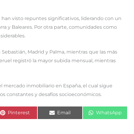
an visto repuntes significativos, liderando con un
rra y Baleares. Por otra parte, comunidades como
siderables.
n Sebastián, Madrid y Palma, mientras que las más
eruel registró la mayor subida mensual, mientras
l mercado inmobiliario en España, el cual sigue
s constantes y desafíos socioeconómicos.
Compartir
Compartir
Compartir
Pinterest
Email
WhatsApp
en
en
en