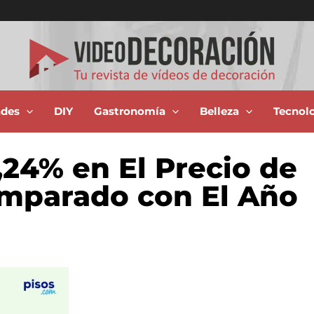
ades
DIY
Gastronomía
Belleza
Tecnol
24% en El Precio de
omparado con El Año