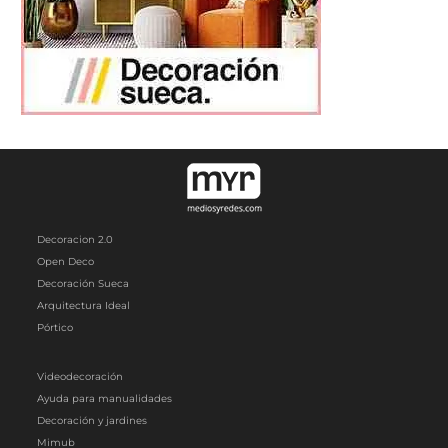
Decoracion 2.0
Open Deco
Decoración Sueca
Arquitectura Ideal
Pórtico
Videodecoración
Ayuda para manualidades
Decoración y jardines
Mimub