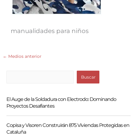
manualidades para niños
←
Medios anterior
B
Buscar
u
s
El Auge de la Soldadura con Electrodo: Dominando
c
Proyectos Desafiantes
a
r
Copisa y Visoren Construirán 875 Viviendas Protegidas en
Cataluña